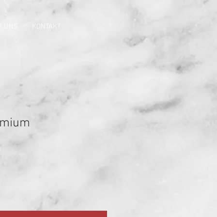
R UNS
KONTAKT
emium