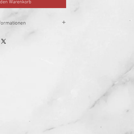
 den Warenkorb
formationen
Österreich
40%
70cl
VPKF AG