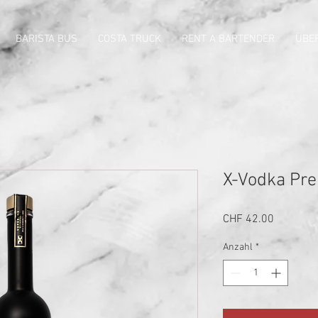
BARISTA BUS
COSTA TRUCK
RENT A BARTENDER
ÜBE
X-Vodka Pr
Preis
CHF 42.00
Anzahl
*